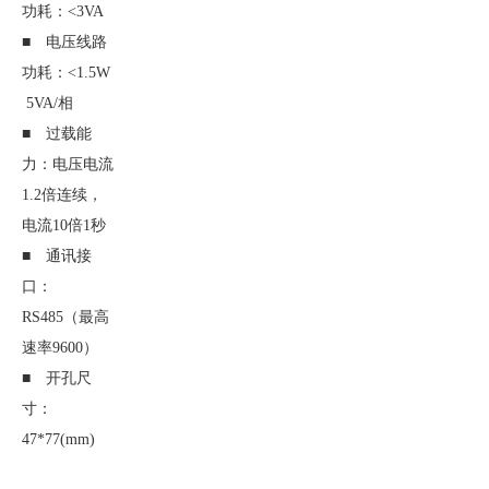
功耗：<3VA
■ 电压线路
功耗：<1.5W
5VA/相
■ 过载能
力：电压电流
1.2倍连续，
电流10倍1秒
■ 通讯接
口：
RS485（最高
速率9600）
■ 开孔尺
寸：
47*77(mm)