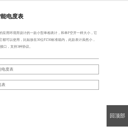
式智能电度表
的应用环境而设计的一款小型单相表计，和单P空开一样大小，它
都可以使用，比如放在30位PZ30标准箱内，此款表计虽然小，
讯接口，支持3种协议。
能电度表
流表
回顶部