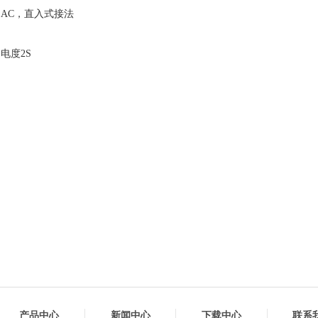
h， AC，直入式接法
电度2S
产品中心
新闻中心
下载中心
联系