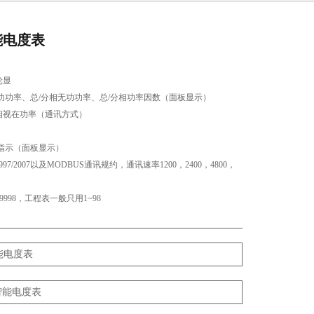
能电度表
轮显
功功率、总/分相无功功率、总/分相功率因数（面板显示）
相视在功率（通讯方式）
指示（面板显示）
1997/2007以及MODBUS通讯规约，通讯速率1200，2400，4800，
9999998，工程表一般只用1~98
能电度表
式智能电度表