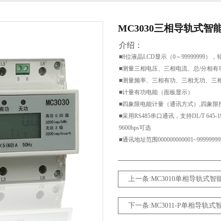
MC3030三相导轨式智
介绍：
■8位液晶LCD显示（0～99999999），
■测量三相电压、三相电流、总/分相有
■测量频率、三相有功、三相无功、三
■计量有功电能（面板显示）
■四象限电能计量（通讯方式）,四象限
■采用RS485串口通讯，支持DL/T 645-
9600bps可选
■通讯地址范围000000000001~99999
上一条:MC3010单相导轨式智
下一条:MC3011-P单相导轨